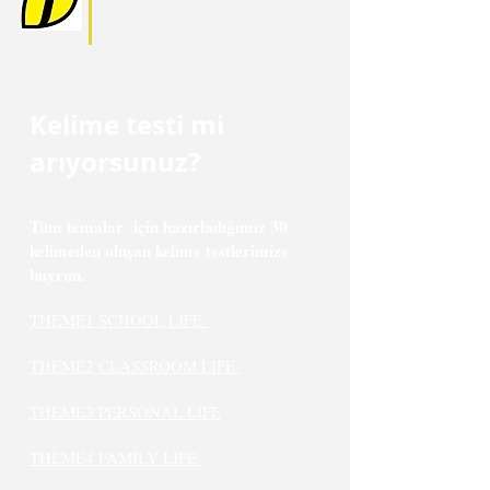
Kelime testi mi
arıyorsunuz?
Tüm temalar için hazırladığımız 30
kelimeden oluşan kelime testlerimize
buyrun.
THEME1 SCHOOL LIFE
THEME2 CLASSROOM LIFE
THEME3 PERSONAL LIFE
THEME4 FAMILY LIFE