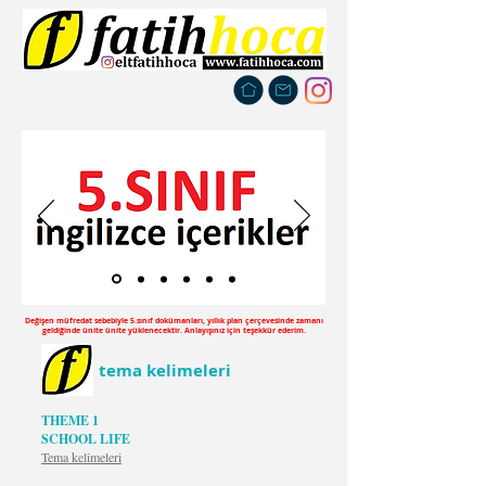
Değişen müfredat sebebiyle 5.sınıf dokümanları, yıllık plan çerçevesinde zamanı
geldiğinde ünite ünite yüklenecektir. Anlayışınız için teşekkür ederim.
tema kelimeleri
THEME 1
SCHOOL LIFE
Tema kelimeleri