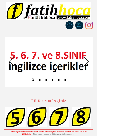
Lütfen sınıf seçiniz
Daha iyiye ulaşabilme adına lütfen hatalı içeriklerimizi buraya tıklayarak bize
bildiriniz.
Tüm hakları saklıdır. 2022. www.fatihhoca.com